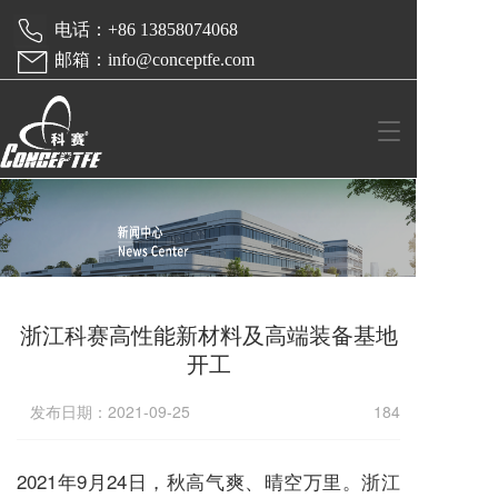
 电话：+86 13858074068  
 邮箱：info@conceptfe.com
T
o
g
g
l
e
n
a
v
浙江科赛高性能新材料及高端装备基地
i
g
开工
a
t
发布日期：2021-09-25
184
i
o
n
2021
年
9
月
24
日，秋高气爽、晴空万里。浙江