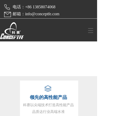
 电话：+86 13858074068  
 邮箱：info@conceptfe.com
T
o
g
g
l
e
n
a
v
i
g
a
t
领先的高性能产品
i
o
科赛以尖端技术打造高性能产品
n
品质达行业高端水准