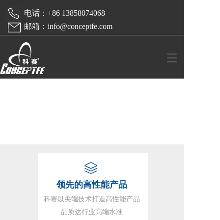
 电话：+86 13858074068  
 邮箱：info@conceptfe.com
T
o
g
g
l
e
n
a
v
i
g
a
t
领先的高性能产品
i
o
科赛以尖端技术打造高性能产品
n
品质达行业高端水准