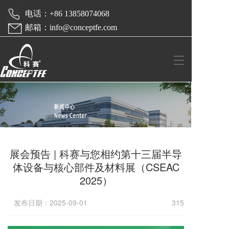
 电话：+86 13858074068  
 邮箱：info@conceptfe.com
T
o
g
g
l
e
n
a
v
展会预告 | 科赛与您相约第十三届半导
i
g
体设备与核心部件及材料展（CSEAC
a
2025）
t
i
发布日期：2025-09-01
315
o
n