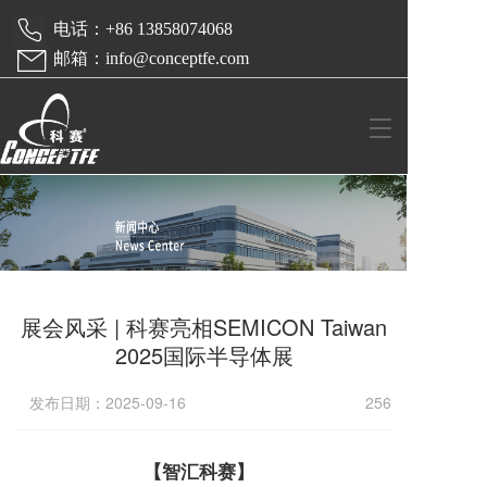
 电话：+86 13858074068  
 邮箱：info@conceptfe.com
T
o
g
g
l
e
n
a
v
展会风采 | 科赛亮相SEMICON Taiwan
i
g
2025国际半导体展
a
t
发布日期：2025-09-16
256
i
o
n
【智汇科赛】