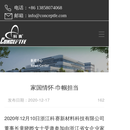
 电话：+86 13858074068  
 邮箱：info@conceptfe.com
T
o
g
g
l
e
n
a
v
家国情怀·巾帼担当
i
g
a
发布日期：2020-12-17
162
t
i
o
2020年12月10日浙江科赛新材料科技有限公司
n
董事长童晓晔女士受邀参加由浙江省女企业家