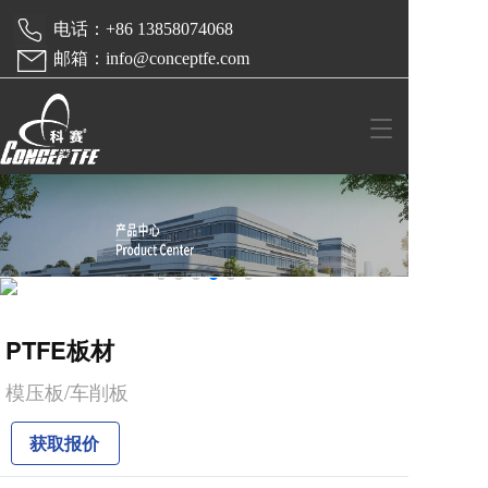
 电话：+86 13858074068  
 邮箱：info@conceptfe.com
T
o
g
g
l
e
n
a
v
i
PTFE板材
g
a
模压板/车削板
t
i
o
获取报价
n