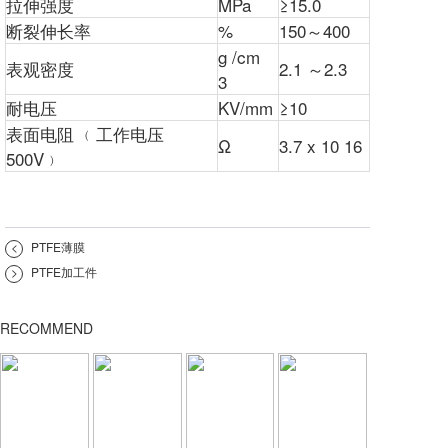
拉伸强度
MPa
≥15.0
断裂伸长率
%
150～400
g /cm
表观密度
2.1 ～2.3
3
耐电压
KV/mm
≥10
表面电阻 ﹙工作电压
Ω
3.7 x 10 16
500V﹚
<
PTFE薄膜
>
PTFE加工件
RECOMMEND