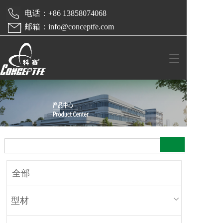
 电话：+86 13858074068  
 邮箱：info@conceptfe.com
T
o
g
g
l
e
n
a
v
i
g
a
全部
t
i
o
型材
n