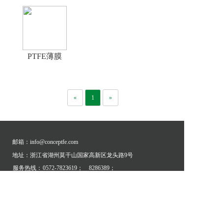
PTFE薄膜
«
1
»
邮箱：info@conceptfe.com
地址：浙江省湖州莫干山国家高新区龙头路9号
服务热线：
0572-7823619；
8286389；
400-707-2899；
13858074068
推荐链接