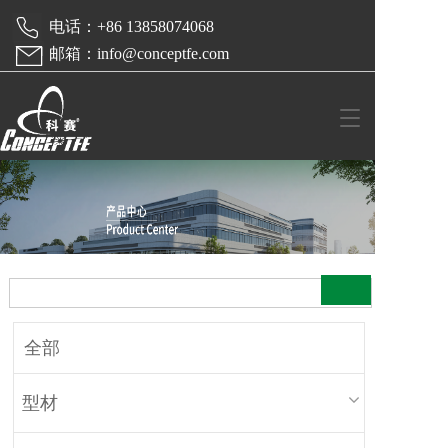
 电话：+86 13858074068  
 邮箱：info@conceptfe.com
T
o
g
g
l
e
n
a
v
i
g
a
全部
t
i
o
型材
n