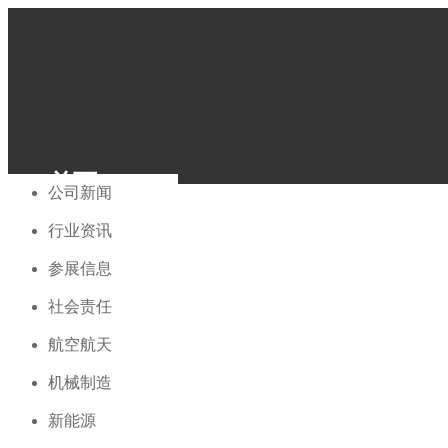
电话：+86 13858074068
邮箱：info@conceptfe.com
首页
公司简介
型材
半导体
公司新闻
PTFE
全球化服务
成品
石油化工
行业资讯
English
PEEK
中文
关于我们
半导体
社会责任
泵阀管道
参展信息
PFA
石油化工
5G通信
社会责任
PVDF
泵阀管道
产品中心
航空航天
PCTFE
5G 通信
其他工程塑料
机械制造
航空航天
机械制造
新能源
行业应用
新能源