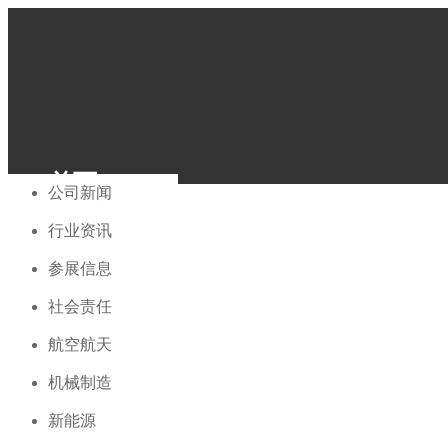
电话：+86 13858074068
邮箱：info@conceptfe.com
首页
公司简介
型材
半导体
公司新闻
PTFE
全球化服务
成品
石油化工
行业资讯
English
PEEK
中文
关于我们
半导体
社会责任
泵阀管道
参展信息
PFA
石油化工
5G通信
社会责任
PVDF
泵阀管道
产品中心
航空航天
PCTFE
5G 通信
其他工程塑料
机械制造
航空航天
机械制造
新能源
行业应用
新能源